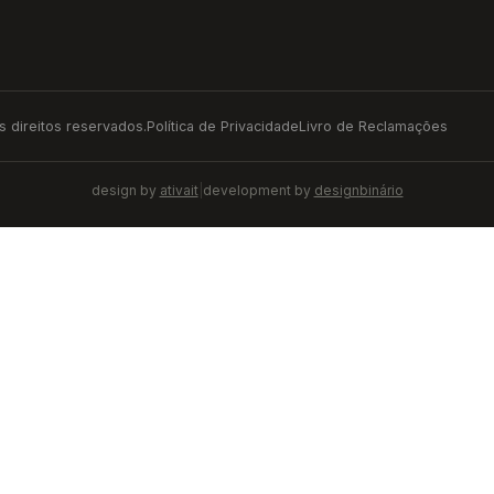
 direitos reservados.
Política de Privacidade
Livro de Reclamações
design by
ativait
|
development by
designbinário