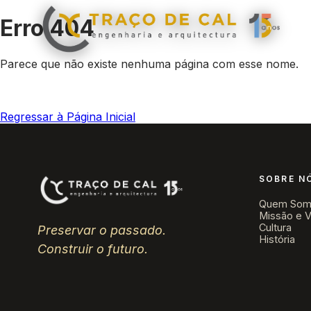
Erro 404
Parece que não existe nenhuma página com esse nome.
Regressar à Página Inicial
SOBRE N
Quem Som
Missão e V
Cultura
Preservar o passado.
História
Construir o futuro.