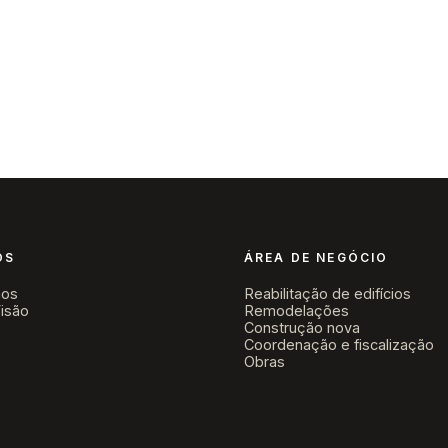
Sobre nós
Área de Negócio
Obras
Novidades
Contacto
▾
▾
ÓS
ÁREA DE NEGÓCIO
os
Reabilitação de edifícios
isão
Remodelações
Construção nova
Coordenação e fiscalização
Obras