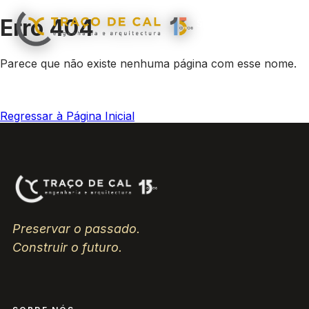
Erro 404
Sobre
Área de
Obras
N
▾
▾
nós
Negócio
Parece que não existe nenhuma página com esse nome.
Regressar à Página Inicial
Preservar o passado.
Construir o futuro.