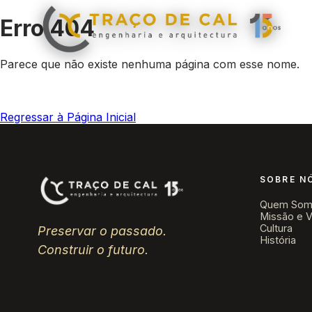
Erro 404
Parece que não existe nenhuma página com esse nome.
Regressar à Página Inicial
SOBRE N
Quem Som
Missão e V
Cultura
Preservar o passado.
História
Construir o futuro.