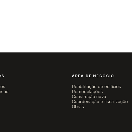
Sobre nós
Área de Negócio
Obras
Novidades
Contacto
▾
▾
ÓS
ÁREA DE NEGÓCIO
os
Reabilitação de edifícios
isão
Remodelações
Construção nova
Coordenação e fiscalização
Obras