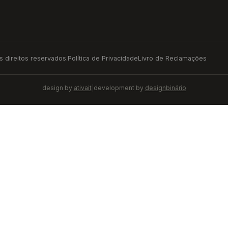
 direitos reservados.
Política de Privacidade
Livro de Reclamações
design by
ativait
|
development by
designbinário