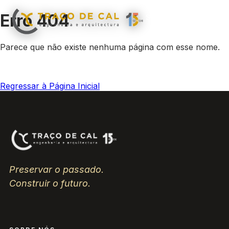
Erro 404
Sobre
Área de
Obras
N
▾
▾
nós
Negócio
Parece que não existe nenhuma página com esse nome.
Regressar à Página Inicial
Preservar o passado.
Construir o futuro.