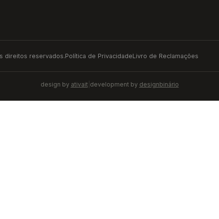
 direitos reservados.
Política de Privacidade
Livro de Reclamações
design by
ativait
|
development by
designbinário