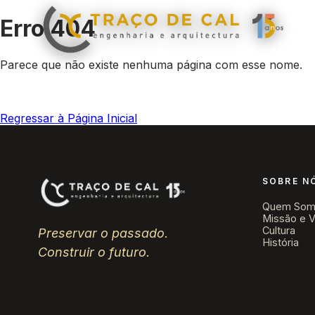
Erro 404
Parece que não existe nenhuma página com esse nome.
Regressar à Página Inicial
SOBRE N
Quem Som
Missão e V
Cultura
Preservar o passado.
História
Construir o futuro.