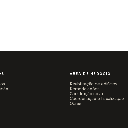
Sobre nós
Área de Negócio
Obras
Novidades
Contacto
▾
▾
ÓS
ÁREA DE NEGÓCIO
os
Reabilitação de edifícios
isão
Remodelações
Construção nova
Coordenação e fiscalização
Obras